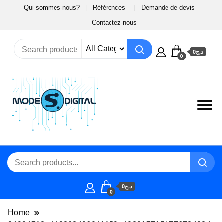
Qui sommes-nous?
Références
Demande de devis
Contactez-nous
د.ج0
0
د.ج0
0
Home