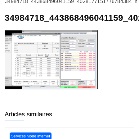
34984718_443868496041159_4028177151776784384_n
34984718_443868496041159_40
Articles similaires
Services Mode Internet