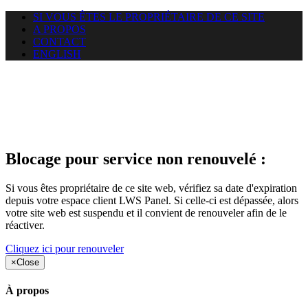
SI VOUS ÊTES LE PROPRIÉTAIRE DE CE SITE
A PROPOS
CONTACT
ENGLISH
Le site web opticelbadr.com
auquel vous essayez d’accéder
est suspendu
Blocage pour service non renouvelé :
Si vous êtes propriétaire de ce site web, vérifiez sa date d'expiration
depuis votre espace client LWS Panel. Si celle-ci est dépassée, alors
votre site web est suspendu et il convient de renouveler afin de le
réactiver.
Cliquez ici pour renouveler
×
Close
À propos