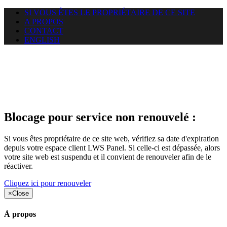
SI VOUS ÊTES LE PROPRIÉTAIRE DE CE SITE
A PROPOS
CONTACT
ENGLISH
Le site web opticelbadr.com
auquel vous essayez d’accéder
est suspendu
Blocage pour service non renouvelé :
Si vous êtes propriétaire de ce site web, vérifiez sa date d'expiration
depuis votre espace client LWS Panel. Si celle-ci est dépassée, alors
votre site web est suspendu et il convient de renouveler afin de le
réactiver.
Cliquez ici pour renouveler
×
Close
À propos