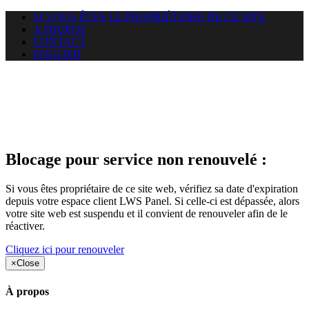
SI VOUS ÊTES LE PROPRIÉTAIRE DE CE SITE
A PROPOS
CONTACT
ENGLISH
Le site web opticelbadr.com
auquel vous essayez d’accéder
est suspendu
Blocage pour service non renouvelé :
Si vous êtes propriétaire de ce site web, vérifiez sa date d'expiration
depuis votre espace client LWS Panel. Si celle-ci est dépassée, alors
votre site web est suspendu et il convient de renouveler afin de le
réactiver.
Cliquez ici pour renouveler
×
Close
À propos