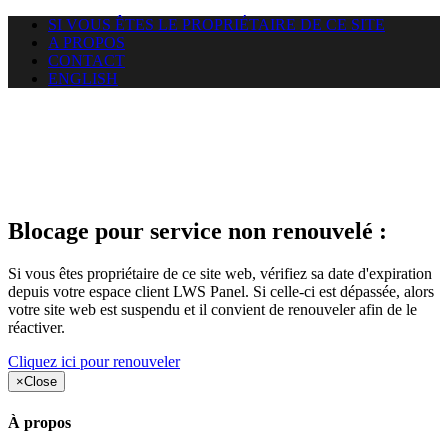
SI VOUS ÊTES LE PROPRIÉTAIRE DE CE SITE
A PROPOS
CONTACT
ENGLISH
Le site web opticelbadr.com
auquel vous essayez d’accéder
est suspendu
Blocage pour service non renouvelé :
Si vous êtes propriétaire de ce site web, vérifiez sa date d'expiration
depuis votre espace client LWS Panel. Si celle-ci est dépassée, alors
votre site web est suspendu et il convient de renouveler afin de le
réactiver.
Cliquez ici pour renouveler
×
Close
À propos