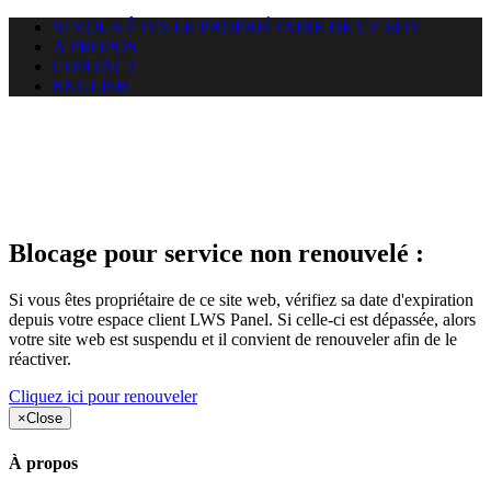
SI VOUS ÊTES LE PROPRIÉTAIRE DE CE SITE
A PROPOS
CONTACT
ENGLISH
Le site web opticelbadr.com
auquel vous essayez d’accéder
est suspendu
Blocage pour service non renouvelé :
Si vous êtes propriétaire de ce site web, vérifiez sa date d'expiration
depuis votre espace client LWS Panel. Si celle-ci est dépassée, alors
votre site web est suspendu et il convient de renouveler afin de le
réactiver.
Cliquez ici pour renouveler
×
Close
À propos