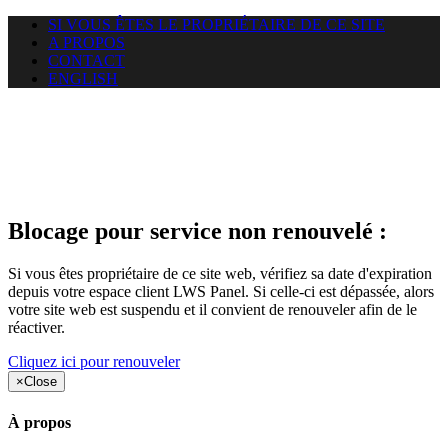
SI VOUS ÊTES LE PROPRIÉTAIRE DE CE SITE
A PROPOS
CONTACT
ENGLISH
Le site web opticelbadr.com
auquel vous essayez d’accéder
est suspendu
Blocage pour service non renouvelé :
Si vous êtes propriétaire de ce site web, vérifiez sa date d'expiration
depuis votre espace client LWS Panel. Si celle-ci est dépassée, alors
votre site web est suspendu et il convient de renouveler afin de le
réactiver.
Cliquez ici pour renouveler
×
Close
À propos