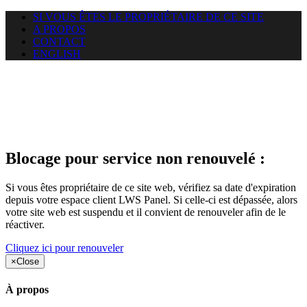
SI VOUS ÊTES LE PROPRIÉTAIRE DE CE SITE
A PROPOS
CONTACT
ENGLISH
Le site web opticelbadr.com
auquel vous essayez d’accéder
est suspendu
Blocage pour service non renouvelé :
Si vous êtes propriétaire de ce site web, vérifiez sa date d'expiration
depuis votre espace client LWS Panel. Si celle-ci est dépassée, alors
votre site web est suspendu et il convient de renouveler afin de le
réactiver.
Cliquez ici pour renouveler
×
Close
À propos