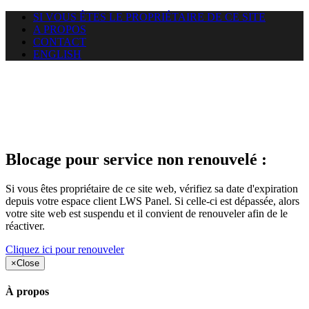
SI VOUS ÊTES LE PROPRIÉTAIRE DE CE SITE
A PROPOS
CONTACT
ENGLISH
Le site web opticelbadr.com
auquel vous essayez d’accéder
est suspendu
Blocage pour service non renouvelé :
Si vous êtes propriétaire de ce site web, vérifiez sa date d'expiration
depuis votre espace client LWS Panel. Si celle-ci est dépassée, alors
votre site web est suspendu et il convient de renouveler afin de le
réactiver.
Cliquez ici pour renouveler
×
Close
À propos