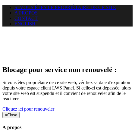
SI VOUS ÊTES LE PROPRIÉTAIRE DE CE SITE
A PROPOS
CONTACT
ENGLISH
Le site web opticelbadr.com
auquel vous essayez d’accéder
est suspendu
Blocage pour service non renouvelé :
Si vous êtes propriétaire de ce site web, vérifiez sa date d'expiration
depuis votre espace client LWS Panel. Si celle-ci est dépassée, alors
votre site web est suspendu et il convient de renouveler afin de le
réactiver.
Cliquez ici pour renouveler
×
Close
À propos