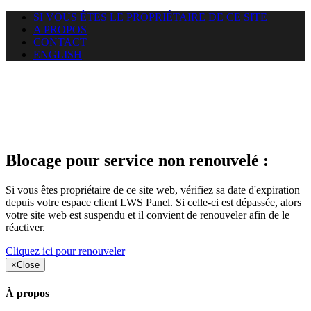
SI VOUS ÊTES LE PROPRIÉTAIRE DE CE SITE
A PROPOS
CONTACT
ENGLISH
Le site web opticelbadr.com
auquel vous essayez d’accéder
est suspendu
Blocage pour service non renouvelé :
Si vous êtes propriétaire de ce site web, vérifiez sa date d'expiration
depuis votre espace client LWS Panel. Si celle-ci est dépassée, alors
votre site web est suspendu et il convient de renouveler afin de le
réactiver.
Cliquez ici pour renouveler
×
Close
À propos