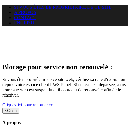
SI VOUS ÊTES LE PROPRIÉTAIRE DE CE SITE
A PROPOS
CONTACT
ENGLISH
Le site web opticelbadr.com
auquel vous essayez d’accéder
est suspendu
Blocage pour service non renouvelé :
Si vous êtes propriétaire de ce site web, vérifiez sa date d'expiration
depuis votre espace client LWS Panel. Si celle-ci est dépassée, alors
votre site web est suspendu et il convient de renouveler afin de le
réactiver.
Cliquez ici pour renouveler
×
Close
À propos