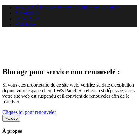
SI VOUS ÊTES LE PROPRIÉTAIRE DE CE SITE
A PROPOS
CONTACT
ENGLISH
Le site web opticelbadr.com
auquel vous essayez d’accéder
est suspendu
Blocage pour service non renouvelé :
Si vous êtes propriétaire de ce site web, vérifiez sa date d'expiration
depuis votre espace client LWS Panel. Si celle-ci est dépassée, alors
votre site web est suspendu et il convient de renouveler afin de le
réactiver.
Cliquez ici pour renouveler
×
Close
À propos