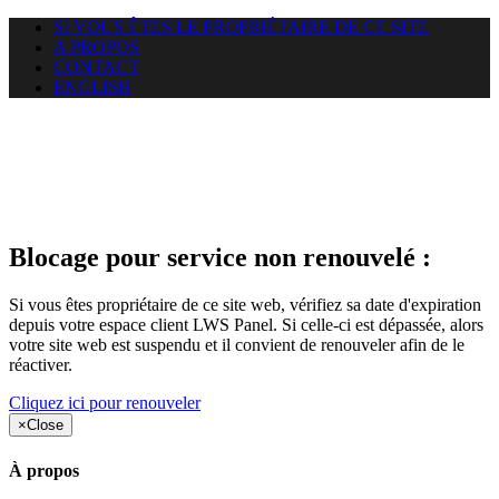
SI VOUS ÊTES LE PROPRIÉTAIRE DE CE SITE
A PROPOS
CONTACT
ENGLISH
Le site web opticelbadr.com
auquel vous essayez d’accéder
est suspendu
Blocage pour service non renouvelé :
Si vous êtes propriétaire de ce site web, vérifiez sa date d'expiration
depuis votre espace client LWS Panel. Si celle-ci est dépassée, alors
votre site web est suspendu et il convient de renouveler afin de le
réactiver.
Cliquez ici pour renouveler
×
Close
À propos