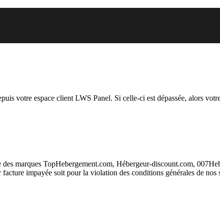
uel vous essayez d’accéder est s
depuis votre espace client LWS Panel. Si celle-ci est dépassée, alors votre
taire des marques TopHebergement.com, Hébergeur-discount.com, 007H
ur facture impayée soit pour la violation des conditions générales de nos 