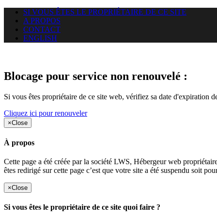
SI VOUS ÊTES LE PROPRIÉTAIRE DE CE SITE
A PROPOS
CONTACT
ENGLISH
Le site web opticelbadr.com auq
Blocage pour service non renouvelé :
Si vous êtes propriétaire de ce site web, vérifiez sa date d'expiration 
Cliquez ici pour renouveler
×
Close
À propos
Cette page a été créée par la société LWS, Hébergeur web proprié
êtes redirigé sur cette page c’est que votre site a été suspendu soit po
×
Close
Si vous êtes le propriétaire de ce site quoi faire ?