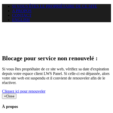
SI VOUS ÊTES LE PROPRIÉTAIRE DE CE SITE
A PROPOS
CONTACT
ENGLISH
Le site web opticelbadr.com
auquel vous essayez d’accéder
est suspendu
Blocage pour service non renouvelé :
Si vous êtes propriétaire de ce site web, vérifiez sa date d'expiration
depuis votre espace client LWS Panel. Si celle-ci est dépassée, alors
votre site web est suspendu et il convient de renouveler afin de le
réactiver.
Cliquez ici pour renouveler
×
Close
À propos