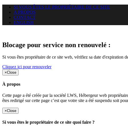
SI VOUS ÊTES LE PROPRIÉTAIRE DE CE SITE
A PROPOS
CONTACT
ENGLISH
Le site web opticelbadr.com auq
Blocage pour service non renouvelé :
Si vous êtes propriétaire de ce site web, vérifiez sa date d'expiration 
Cliquez ici pour renouveler
×
Close
À propos
Cette page a été créée par la société LWS, Hébergeur web proprié
êtes redirigé sur cette page c’est que votre site a été suspendu soit po
×
Close
Si vous êtes le propriétaire de ce site quoi faire ?