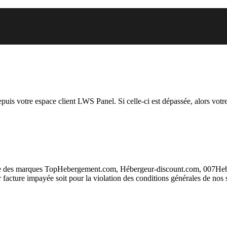
uel vous essayez d’accéder est s
depuis votre espace client LWS Panel. Si celle-ci est dépassée, alors votre
taire des marques TopHebergement.com, Hébergeur-discount.com, 007H
ur facture impayée soit pour la violation des conditions générales de nos 