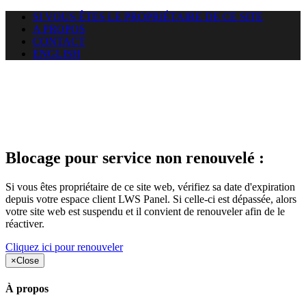
SI VOUS ÊTES LE PROPRIÉTAIRE DE CE SITE
A PROPOS
CONTACT
ENGLISH
Le site web opticelbadr.com
auquel vous essayez d’accéder
est suspendu
Blocage pour service non renouvelé :
Si vous êtes propriétaire de ce site web, vérifiez sa date d'expiration
depuis votre espace client LWS Panel. Si celle-ci est dépassée, alors
votre site web est suspendu et il convient de renouveler afin de le
réactiver.
Cliquez ici pour renouveler
×
Close
À propos