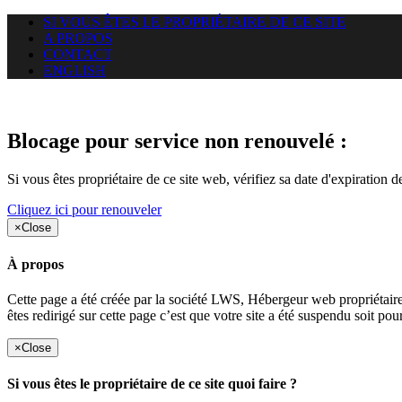
SI VOUS ÊTES LE PROPRIÉTAIRE DE CE SITE
A PROPOS
CONTACT
ENGLISH
Le site web opticelbadr.com auq
Blocage pour service non renouvelé :
Si vous êtes propriétaire de ce site web, vérifiez sa date d'expiration 
Cliquez ici pour renouveler
×
Close
À propos
Cette page a été créée par la société LWS, Hébergeur web proprié
êtes redirigé sur cette page c’est que votre site a été suspendu soit po
×
Close
Si vous êtes le propriétaire de ce site quoi faire ?