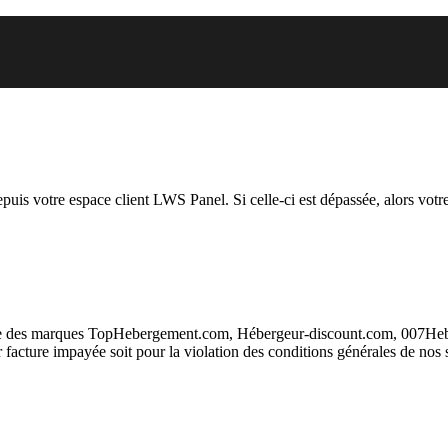
uel vous essayez d’accéder est s
depuis votre espace client LWS Panel. Si celle-ci est dépassée, alors votre
taire des marques TopHebergement.com, Hébergeur-discount.com, 007H
ur facture impayée soit pour la violation des conditions générales de nos 