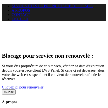
SI VOUS ÊTES LE PROPRIÉTAIRE DE CE SITE
A PROPOS
CONTACT
ENGLISH
Le site web opticelbadr.com
auquel vous essayez d’accéder
est suspendu
Blocage pour service non renouvelé :
Si vous êtes propriétaire de ce site web, vérifiez sa date d'expiration
depuis votre espace client LWS Panel. Si celle-ci est dépassée, alors
votre site web est suspendu et il convient de renouveler afin de le
réactiver.
Cliquez ici pour renouveler
×
Close
À propos