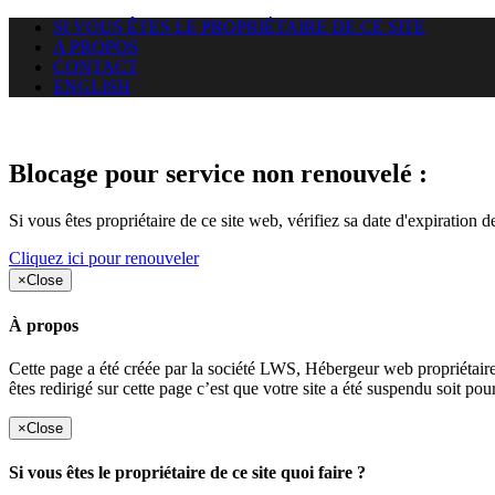
SI VOUS ÊTES LE PROPRIÉTAIRE DE CE SITE
A PROPOS
CONTACT
ENGLISH
Le site web opticelbadr.com auq
Blocage pour service non renouvelé :
Si vous êtes propriétaire de ce site web, vérifiez sa date d'expiration 
Cliquez ici pour renouveler
×
Close
À propos
Cette page a été créée par la société LWS, Hébergeur web proprié
êtes redirigé sur cette page c’est que votre site a été suspendu soit po
×
Close
Si vous êtes le propriétaire de ce site quoi faire ?