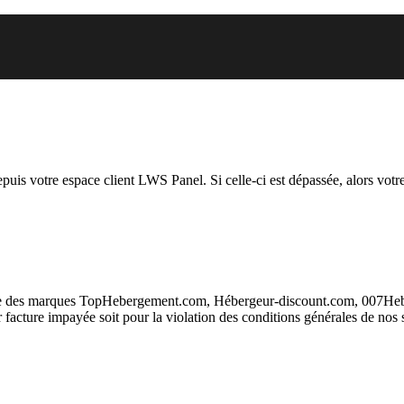
uel vous essayez d’accéder est s
depuis votre espace client LWS Panel. Si celle-ci est dépassée, alors votre
taire des marques TopHebergement.com, Hébergeur-discount.com, 007H
ur facture impayée soit pour la violation des conditions générales de nos 