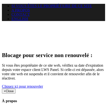
SI VOUS ÊTES LE PROPRIÉTAIRE DE CE SITE
A PROPOS
CONTACT
ENGLISH
Le site web opticelbadr.com
auquel vous essayez d’accéder
est suspendu
Blocage pour service non renouvelé :
Si vous êtes propriétaire de ce site web, vérifiez sa date d'expiration
depuis votre espace client LWS Panel. Si celle-ci est dépassée, alors
votre site web est suspendu et il convient de renouveler afin de le
réactiver.
Cliquez ici pour renouveler
×
Close
À propos