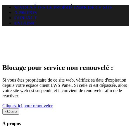
SI VOUS ÊTES LE PROPRIÉTAIRE DE CE SITE
A PROPOS
CONTACT
ENGLISH
Le site web opticelbadr.com
auquel vous essayez d’accéder
est suspendu
Blocage pour service non renouvelé :
Si vous êtes propriétaire de ce site web, vérifiez sa date d'expiration
depuis votre espace client LWS Panel. Si celle-ci est dépassée, alors
votre site web est suspendu et il convient de renouveler afin de le
réactiver.
Cliquez ici pour renouveler
×
Close
À propos